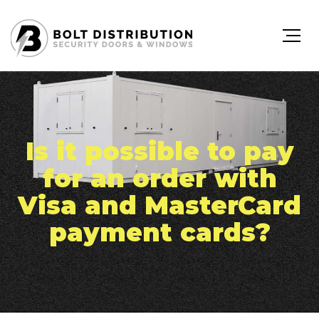
Is it possible to pay
for an order with
Visa and MasterCard
payment cards?