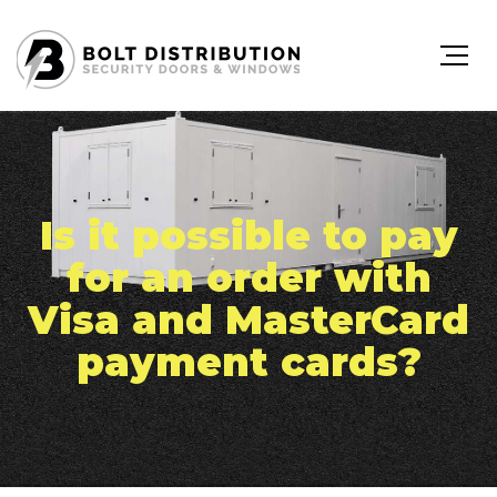
Is it possible to pay
for an order with
Visa and MasterCard
payment cards?